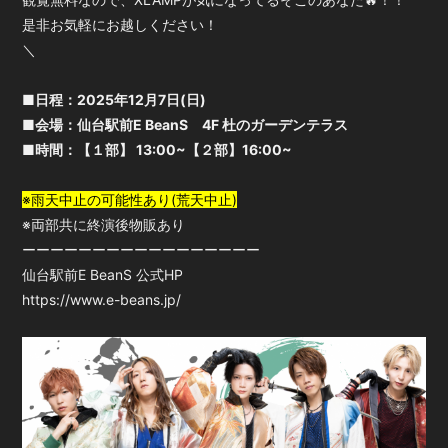
会員登録
ログイン
是非お気軽にお越しください！
＼
■日程：2025年12月7日(日)
■会場：仙台駅前E BeanS 4F 杜のガーデンテラス
■時間：【１部】 13:00~【２部】16:00~
※雨天中止の可能性あり(荒天中止)
※両部共に終演後物販あり
ーーーーーーーーーーーーーーーーー
仙台駅前E BeanS 公式HP
https://www.e-beans.jp/