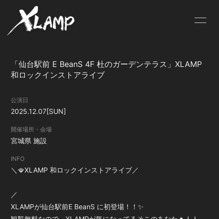
HOME
INFORMATION
「仙台駅前 E BeanS 4F 杜のガーデンテラス」XLAMP
SCHEDULE
公式ストア
和ロックインストアライブ
PROFILE
VIDEO
公演日
2025.12.07
[SUN]
DISCOGRAPHY
BLOG
開催場所・会場
MOVIE
PHOTO
宮城県
施設
Q&A
INFO
＼🪭XLAMP 和ロックインストアライブ／
／
XLAMPが仙台駅前E BeanS に初登場！！✨
観覧無料なので、XLAMPが気になってるそこのあなた🔥！！